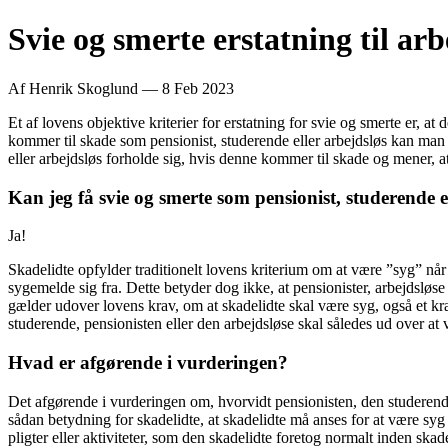
Svie og smerte erstatning til ar
Af Henrik Skoglund — 8 Feb 2023
Et af lovens objektive kriterier for erstatning for svie og smerte er, a
kommer til skade som pensionist, studerende eller arbejdsløs kan man 
eller arbejdsløs forholde sig, hvis denne kommer til skade og mener, at
Kan jeg få svie og smerte som pensionist, studerende e
Ja!
Skadelidte opfylder traditionelt lovens kriterium om at være ”syg” når s
sygemelde sig fra. Dette betyder dog ikke, at pensionister, arbejdsløse
gælder udover lovens krav, om at skadelidte skal være syg, også et k
studerende, pensionisten eller den arbejdsløse skal således ud over a
Hvad er afgørende i vurderingen?
Det afgørende i vurderingen om, hvorvidt pensionisten, den studerende e
sådan betydning for skadelidte, at skadelidte må anses for at være syg
pligter eller aktiviteter, som den skadelidte foretog normalt inden skad