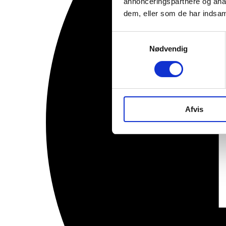
annonceringspartnere og anal
dem, eller som de har indsaml
Samtykkevalg
Nødvendig
Afvis