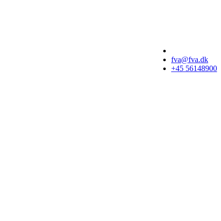
fva@fva.dk
+45 56148900