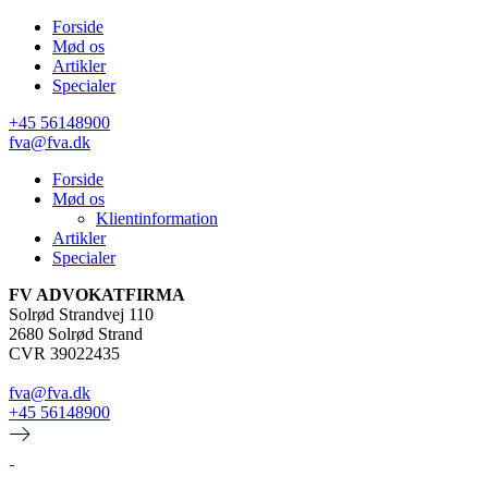
Forside
Mød os
Artikler
Specialer
+45 56148900
fva@fva.dk
Forside
Mød os
Klientinformation
Artikler
Specialer
FV ADVOKATFIRMA
Solrød Strandvej 110
2680 Solrød Strand
CVR 39022435
fva@fva.dk
+45 56148900