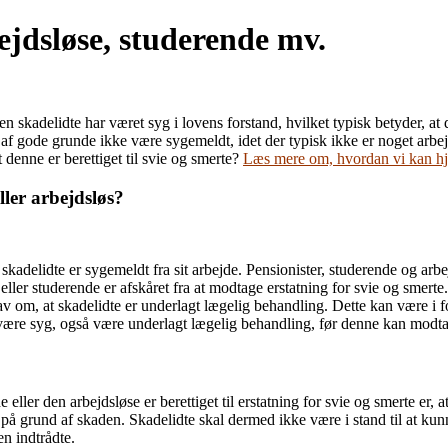
bejdsløse, studerende mv.
t den skadelidte har været syg i lovens forstand, hvilket typisk betyder, 
af gode grunde ikke være sygemeldt, idet der typisk ikke er noget arbej
 denne er berettiget til svie og smerte?
Læs mere om, hvordan vi kan hj
ller arbejdsløs?
kadelidte er sygemeldt fra sit arbejde. Pensionister, studerende og arbej
 eller studerende er afskåret fra at modtage erstatning for svie og smer
rav om, at skadelidte er underlagt lægelig behandling. Dette kan være i
t være syg, også være underlagt lægelig behandling, før denne kan modtag
ller den arbejdsløse er berettiget til erstatning for svie og smerte er, 
 på grund af skaden. Skadelidte skal dermed ikke være i stand til at kunn
en indtrådte.