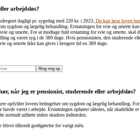
ller arbejdsløs?
r udregnet dagligt pr. sygedag med 220 kr. i 2023.
Du kan læse loven her
er om sygdom og lægelig behandling. Erstatningen for svie og smerte kan
svie og smerte. For at modtage fuld erstatning for svie og smerte, skal d
ling og været syg i de 389 dage. Hvis pensionisten, den studerende elle
svie og smerte ikke kan gives i længere tid en 389 dage.
Ring mig op
ør, når jeg er pensionist, studerende eller arbejdsløs?
gere opfylder lovens betingelser om sygdom og lægelig behandling. For d
 havde været i arbejde. Erstatningen ophører således, når skadelidte er 
idte normalt udførte inden skadens indtræden.
 bliver tilkendt godtgørelse for varigt mén.