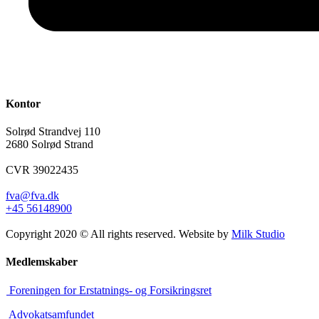
Kontor
Solrød Strandvej 110
2680 Solrød Strand
CVR 39022435
fva@fva.dk
+45 56148900
Copyright 2020 © All rights reserved. Website by
Milk Studio
Medlemskaber
Foreningen for Erstatnings- og Forsikringsret
Advokatsamfundet