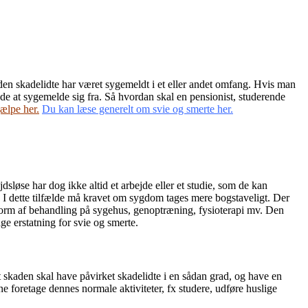
at den skadelidte har været sygemeldt i et eller andet omfang. Hvis man
de at sygemelde sig fra. Så hvordan skal en pensionist, studerende
ælpe her
.
Du kan læse generelt om svie og smerte her.
dsløse har dog ikke altid et arbejde eller et studie, som de kan
te. I dette tilfælde må kravet om sygdom tages mere bogstaveligt. Der
 form af behandling på sygehus, genoptræning, fysioterapi mv. Den
e erstatning for svie og smerte.
at skaden skal have påvirket skadelidte i en sådan grad, og have en
e foretage dennes normale aktiviteter, fx studere, udføre huslige