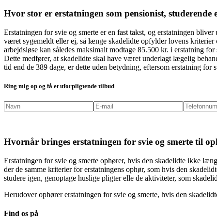
Hvor stor er erstatningen som pensionist, studerende e
Erstatningen for svie og smerte er en fast takst, og erstatningen blive
været sygemeldt eller ej, så længe skadelidte opfylder lovens kriteri
arbejdsløse kan således maksimalt modtage 85.500 kr. i erstatning for 
Dette medfører, at skadelidte skal have været underlagt lægelig behand
tid end de 389 dage, er dette uden betydning, eftersom erstatning for 
Ring mig op og få et uforpligtende tilbud
Hvornår bringes erstatningen for svie og smerte til oph
Erstatningen for svie og smerte ophører, hvis den skadelidte ikke læn
der de samme kriterier for erstatningens ophør, som hvis den skadelidte
studere igen, genoptage huslige pligter elle de aktiviteter, som skadel
Herudover ophører erstatningen for svie og smerte, hvis den skadelidte
Find os på